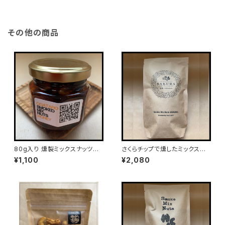
その他の商品
80g入り 燻製ミックスナッツ蜂
さくらチップで燻したミックスナッ
蜜漬け
ツ塩竃の藻塩仕立て（200g入
¥1,100
¥2,080
り）