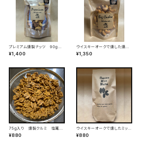
プレミアム燻製ナッツ 90g入
ウイスキーオークで燻した燻製
り（袋）
ビックカシューナッツ100g入り
¥1,400
¥1,350
75g入り 燻製クルミ 塩竃の
ウイスキーオークで燻したミック
藻塩仕立て
スナッツ（75g入り）
¥880
¥880