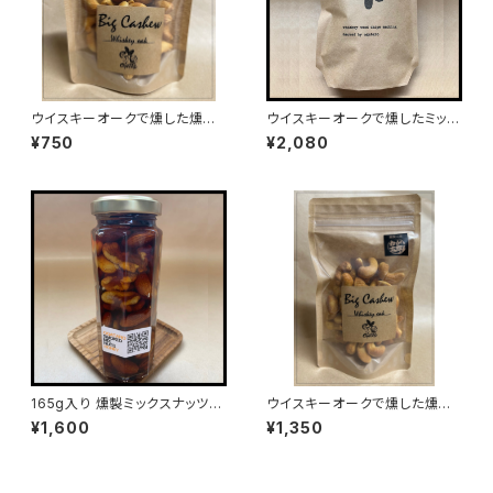
ウイスキーオークで燻した燻製
ウイスキーオークで燻したミック
ビックカシューナッツ50g入り
スナッツ（200g入り）
¥750
¥2,080
165g入り 燻製ミックスナッツ蜂
ウイスキーオークで燻した燻製
蜜漬け
ビックカシューナッツ100g入り
¥1,600
¥1,350