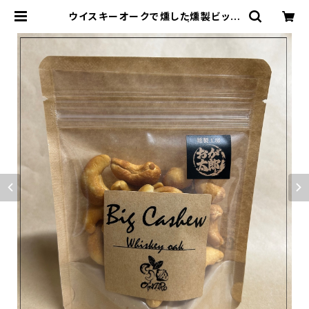
ウイスキーオークで燻した燻製ビック
カシューナッツ50g入り | おが太郎