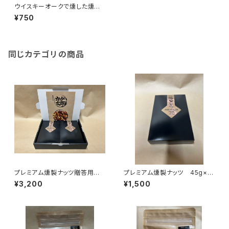
ウイスキーオークで燻した燻製
ビックカシューナッツ50g入り
¥750
同じカテゴリの商品
プレミアム燻製ナッツ贈答用 4
プレミアム燻製ナッツ 45g×2
5g×2袋×2箱（化粧箱入り）
袋（箱入り）
¥3,200
¥1,500