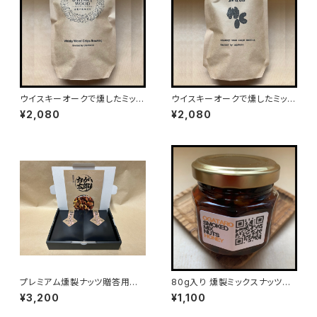
ウイスキーオークで燻したミック
ウイスキーオークで燻したミック
スナッツ塩竃の藻塩仕立て（20
スナッツ（200g入り）
¥2,080
¥2,080
0g入り）
プレミアム燻製ナッツ贈答用 4
80g入り 燻製ミックスナッツ蜂
5g×2袋×2箱（化粧箱入り）
蜜漬け
¥3,200
¥1,100