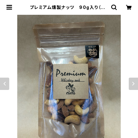
プレミアム燻製ナッツ 90g入り（袋）
| おが太郎