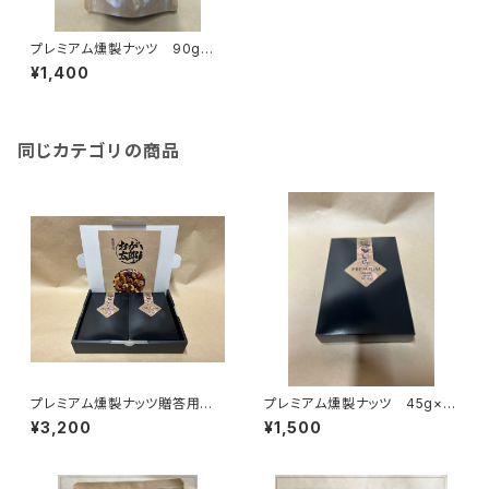
プレミアム燻製ナッツ 90g入
り（袋）
¥1,400
同じカテゴリの商品
プレミアム燻製ナッツ贈答用 4
プレミアム燻製ナッツ 45g×2
5g×2袋×2箱（化粧箱入り）
袋（箱入り）
¥3,200
¥1,500