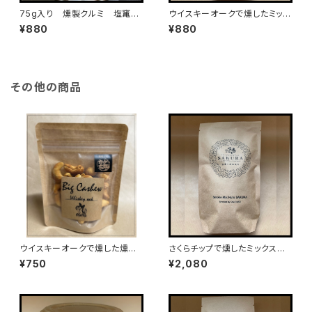
75g入り 燻製クルミ 塩竃の
ウイスキーオークで燻したミック
藻塩仕立て
スナッツ（75g入り）
¥880
¥880
その他の商品
ウイスキーオークで燻した燻製
さくらチップで燻したミックスナッ
ビックカシューナッツ50g入り
ツ塩竃の藻塩仕立て（200g入
¥750
¥2,080
り）